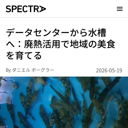
メ
イ
ン
コ
データセンターから水槽
ン
へ：廃熱活用で地域の美食
テ
ン
を育てる
ツ
に
移
By ダニエル ボーグラー
2026-05-19
動