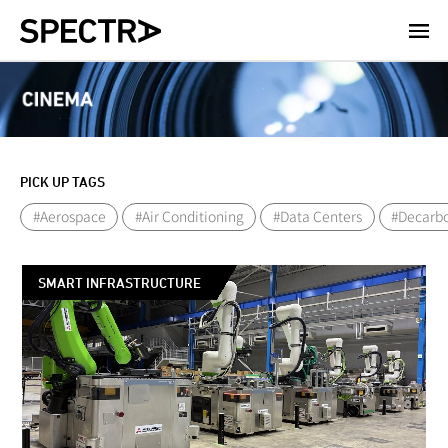
メ
イ
ン
コ
ン
テ
ン
PICK UP TAGS
ツ
に
#Aerospace
#Air Conditioning
#Data Centers
#Decarbo
移
動
SMART INFRASTRUCTURE