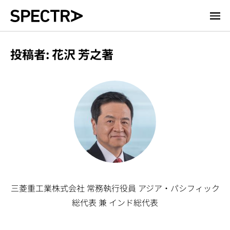
メ
イ
ン
投稿者: 花沢 芳之著
コ
ン
テ
ン
ツ
に
移
動
三菱重工業株式会社 常務執行役員 アジア・パシフィック
総代表 兼 インド総代表