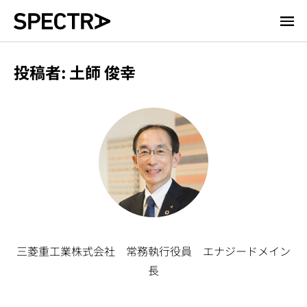
メ
イ
ン
投稿者: 土師 俊幸
コ
ン
テ
ン
ツ
に
移
動
三菱重工業株式会社 常務執行役員 エナジードメイン
長