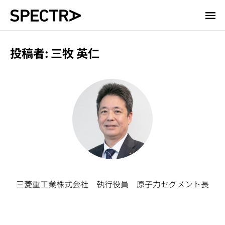
メ
イ
ン
投稿者: 三牧 英仁
コ
ン
テ
ン
ツ
に
移
動
三菱重工業株式会社 執行役員 原子力セグメント長