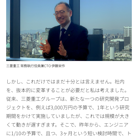
三菱重工 常務執行役員兼CTO 伊藤栄作
しかし、これだけではまだ十分とは言えません。社内
を、抜本的に変革することが必要だと私は考えました。
従来、三菱重工グループは、新たな一つの研究開発プロ
ジェクトを、例えば3,000万円の予算で、1年という研究
期間をかけて実施していましたが、これでは規模が大き
くて動きが遅すぎます。そこで、昨年から、エンジニア
に1/10の予算で、且つ、3ヶ月という短い検討時間で、ト