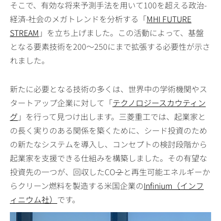
そこで、有効な将来予測手法を用いて100を超える政治-
経済-社会のメガトレンドを分析する「
MHI FUTURE
STREAM
」を立ち上げました。この活動によって、基盤
となる要素技術を200～250にまで拡張する必要性が示さ
れました。
新たに必要となる技術の多くは、世界中の学術機関やス
タートアップ企業に対して「
テクノロジースカウティン
グ
」を行って見つけ出します。三菱重工では、起業家と
の長く実りのある関係を築くために、シード投資のため
の新たなシステムを導入し、コンセプトの検討段階から
起業家を支援できる仕組みを構築しました。その有望な
投資先の一つが、回収したCO
２
と再生可能エネルギーか
らクリーン燃料を製造する米国企業の
Infinium（インフ
ィニウム社）
です。