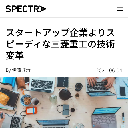
メ
イ
ン
コ
スタートアップ企業よりス
ン
ピーディな三菱重工の技術
テ
ン
変革
ツ
に
移
By 伊藤 栄作
2021-06-04
動