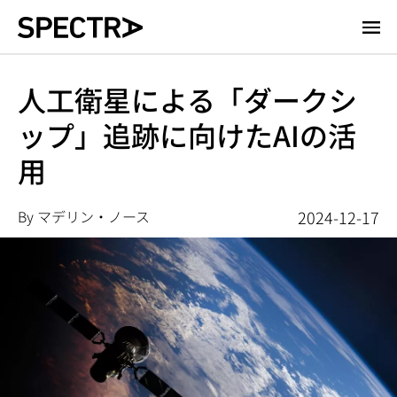
メ
イ
ン
コ
人工衛星による「ダークシ
ン
ップ」追跡に向けたAIの活
テ
ン
用
ツ
に
移
By マデリン・ノース
2024-12-17
動