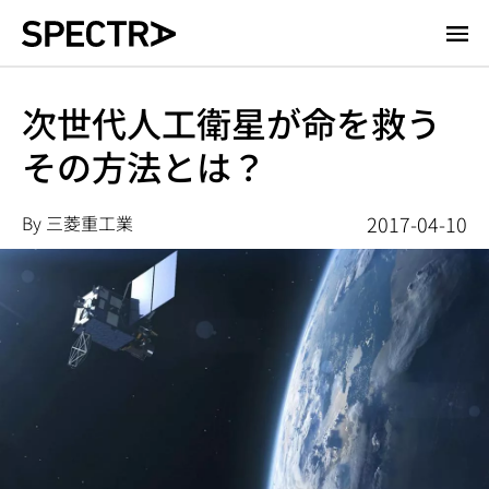
メ
イ
ン
コ
次世代人工衛星が命を救う
ン
その方法とは？
テ
ン
ツ
By 三菱重工業
2017-04-10
に
移
動