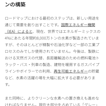
ンの構築
ロードマップにおける最初のステップは、新しい用途を
通じて需要を創り出すことです。
国際エネルギー機関
（IEA）によると
、現在、世界ではエネルギーミックスの
4%にあたる年間約8,000万トンの水素が製造されていま
すが、そのほとんどが精製や石油化学など一部の工業プ
ロセスのみでしか使用されていません。今後は、製鉄に
おける天然ガスの代替、長距離輸送のための燃料電池ト
ラック・バス・列車の製造、建物を暖房するガスパイプ
ラインやボイラーでの利用、
再生可能エネルギー
の貯蔵
など、水素の活躍の場を大幅に拡大する必要がありま
す。
また同時に、よりクリーンな水素への置き換えも進めな
ければなりません。現在大部分を占めている「グレー」