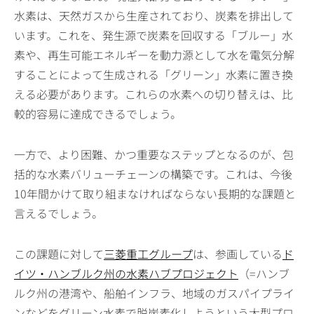
水素は、天然ガスから生産されており、炭素を排出して
います。これを、発生源で炭素を回収する「ブルー」水
素や、再生可能エネルギーを動力源として水を電気分解
することによって生成される「グリーン」水素に置き換
える必要があります。これらの水素への切り替えは、比
較的容易に達成できるでしょう。
一方で、より困難、かつ重要なステップとなるのが、包
括的な水素バリューチェーンの構築です。これは、今後
10年間かけて取り組まなければならない長期的な課題と
言えるでしょう。
この課題に対して
三菱重工グループ
は、参画している
ド
イツ・ハンブルク州の水素ハブプロジェクト
（=ハンブ
ルク州の港湾や、船舶インフラ、地域のガスパイプライ
ンなどをグリーン水素で脱炭素化しようという大型プロ