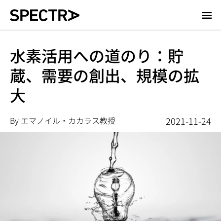
メ
イ
ン
コ
水素活用への道のり：貯
ン
蔵、需要の創出、規模の拡
テ
ン
大
ツ
に
移
By エマノイル・カカラス教授
2021-11-24
動